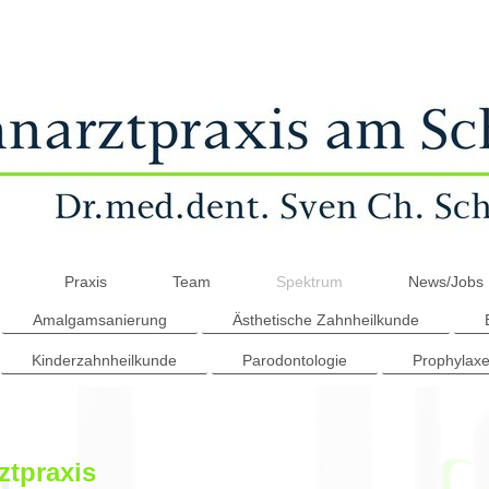
Praxis
Team
Spektrum
News/Jobs
Amalgamsanierung
Ästhetische Zahnheilkunde
Kinderzahnheilkunde
Parodontologie
Prophylax
ztpraxis