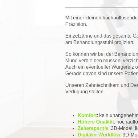
Mit einer kleinen hochauflösend
Präzision.
Einzelzähne und das gesamte Gebi
am Behandlungsstuhl projiziert.
So können wir bei der Behandlun
Mund verbleiben müssen, verzich
Auch ein eventueller Würgerei
Gerade davon sind unsere Patient
Unseren Zahntechnikern und Dent
Verfügung stellen
.
Komfort
: kein unangenehm
Höhere Qualität
: hochaufl
Zeitersparnis
: 3D-Modell li
Digitaler Workflow
: 3D-Mod