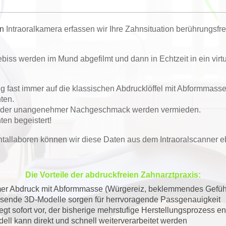
en
Intraoralkamera erfassen wir Ihre Zahnsituation berührungsf
ss werden im Mund abgefilmt und dann in Echtzeit in ein virtu
g fast immer auf die klassischen Abdrucklöffel mit Abformmass
ten.
z oder unangenehmer Nachgeschmack werden vermieden.
en begeistert!
allaboren können wir diese Daten aus dem Intraoralscanner eb
Die Vorteile der abdruckfreien Zahnarzt­praxis:
er Abdruck mit Abformmasse (Würgereiz, beklemmendes Gefüh
ösende 3D-Modelle sorgen für herrvoragende Passgenauigkeit
egt sofort vor, der bisherige mehrstufige Herstellungs­prozess ent
ell kann direkt und schnell weiterverarbeitet werden